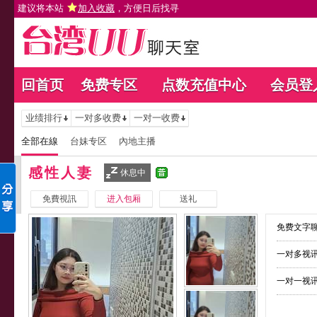
建议将本站
加入收藏
，方便日后找寻
回首页
免费专区
点数充值中心
会员登
业绩排行
一对多收费
一对一收费
全部在線
台妹专区
內地主播
感性人妻
休息中
免費視訊
进入包厢
送礼
免费文字聊
一对多视讯
一对一视讯